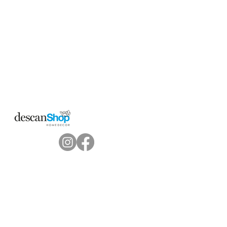
SANTA PONSA
C/ Son Thomas. Pol ind
Son Bugadelles, 3-5
07180 Santa Ponsa. Calviá
PALMA DE MALLORCA