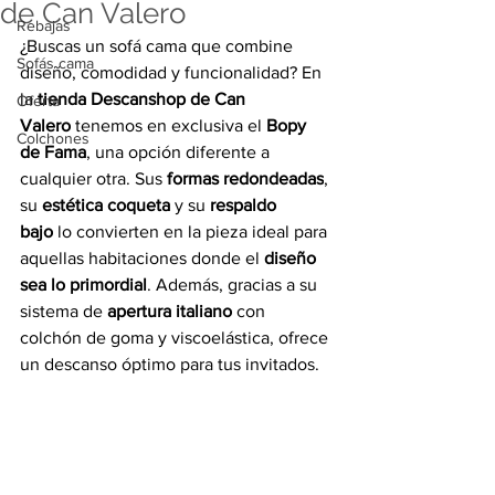
de Can Valero
Rebajas
¿Buscas un sofá cama que combine 
Sofás cama
diseño, comodidad y funcionalidad? En 
la 
tienda Descanshop de Can 
Oferta
Valero
 tenemos en exclusiva el 
Bopy 
Colchones
de Fama
, una opción diferente a 
cualquier otra. Sus 
formas redondeadas
, 
su 
estética coqueta
 y su 
respaldo 
bajo
 lo convierten en la pieza ideal para 
aquellas habitaciones donde el 
diseño 
sea lo primordial
. Además, gracias a su 
sistema de 
apertura italiano
 con 
colchón de goma y viscoelástica, ofrece 
un descanso óptimo para tus invitados.