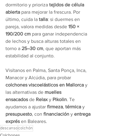
dormitorio y prioriza 
tejidos de célula 
abierta
 para mejorar la frescura. Por 
último, cuida la 
talla
: si duermes en 
pareja, valora medidas desde 
150 × 
190/200 cm
 para ganar independencia 
de lechos y busca alturas totales en 
torno a 
25–30 cm
, que aportan más 
estabilidad al conjunto.
Visítanos en Palma, Santa Ponça, Inca, 
Manacor y Alcúdia, para probar 
colchones viscoelásticos en Mallorca
 y 
las alternativas de 
muelles 
ensacados
 de 
Relax
 y 
Pikolin
. Te 
ayudamos a ajustar 
firmeza
, 
térmica
 y 
presupuesto
, con 
financiación
 y 
entrega 
exprés
 en Baleares.
descanso
colchón
Colchones