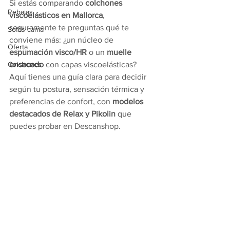
Si estás comparando 
colchones 
Rebajas
viscoelásticos en Mallorca
, 
seguramente te preguntas qué te 
Sofás cama
conviene más: ¿un núcleo de 
Oferta
espumación visco/HR
 o un 
muelle 
Colchones
ensacado
 con capas viscoelásticas? 
Aquí tienes una guía clara para decidir 
según tu postura, sensación térmica y 
preferencias de confort, con 
modelos 
destacados de Relax y Pikolin
 que 
puedes probar en Descanshop.