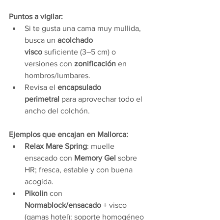
Puntos a vigilar:
Si te gusta una cama muy mullida, 
busca un 
acolchado 
visco
 suficiente (3–5 cm) o 
versiones con 
zonificación
 en 
hombros/lumbares.
Revisa el 
encapsulado 
perimetral
 para aprovechar todo el 
ancho del colchón.
Ejemplos que encajan en Mallorca:
Relax Mare Spring
: muelle 
ensacado con 
Memory Gel
 sobre 
HR; fresca, estable y con buena 
acogida.
Pikolin
 con 
Normablock/ensacado
 + visco 
(gamas hotel): soporte homogéneo 