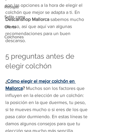
son las opciones a la hora de elegir el 
Rebajas
colchón que mejor se adapta a ti. En
Sofás cama
Descanshop Mallorca
 sabemos mucho 
de eso, así que aquí van algunas 
Oferta
recomendaciones para un buen 
Colchones
descanso.
5 preguntas antes de 
elegir colchón
¿
Cómo elegir el mejor colchón en 
Mallorca
?
 Muchos son los factores que 
influyen en la elección de un colchón: 
la posición en la que duermes, tu peso, 
si te mueves mucho o si eres de los que 
pasa calor durmiendo. En estas líneas te 
damos algunos consejos para que tu 
elección sea mucho más sencilla. 