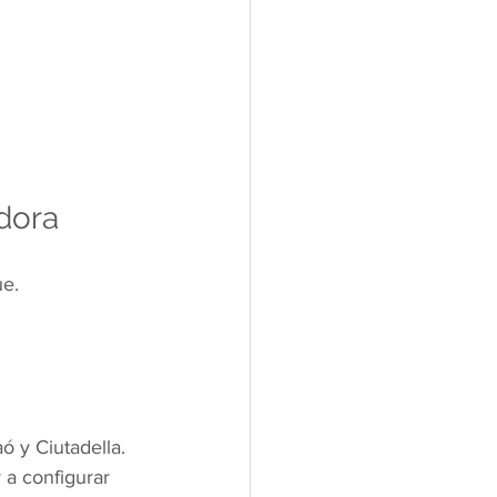
dora
ue.
 y Ciutadella. 
y a configurar 