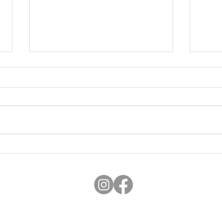
Remodela tu salón con
Guía
sofás exclusivos de
perf
importación en Descanshop
vida 
Santa Ponsa
PALMA DE MALLORCA
MANACOR