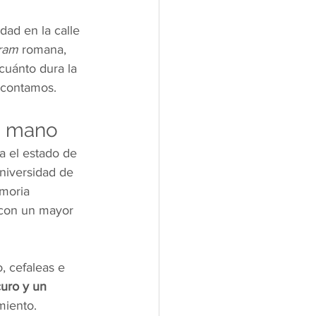
idad en la calle 
ram
 romana, 
cuánto dura la 
 contamos.
la mano
a el estado de 
Universidad de 
moria 
l con un mayor 
, cefaleas e 
uro y un 
imiento.