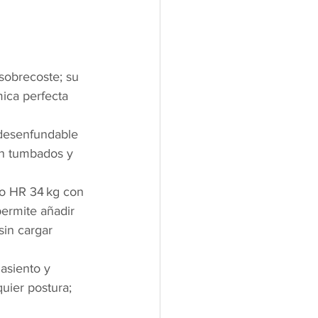
 sobrecoste; su 
ica perfecta 
 desenfundable 
an tumbados y 
to HR 34 kg con 
permite añadir 
sin cargar 
asiento y 
uier postura; 