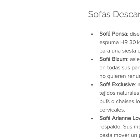
Sofás Descan
Sofá Ponsa
: dis
espuma HR 30 kg
para una siesta 
Sofá Bizum
: asi
en todas sus par
no quieren renun
Sofá Exclusive
: 
tejidos naturale
pufs o chaises l
cervicales.
Sofá Arianne Lo
respaldo. Sus mó
basta mover un p