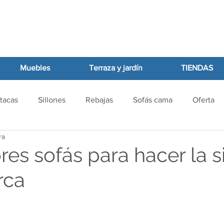
Muebles
Terraza y jardín
TIENDAS
tacas
Sillones
Rebajas
Sofás cama
Oferta
ra
es sofás para hacer la s
rca