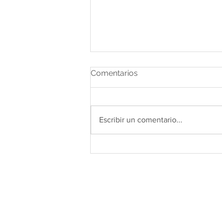
Comentarios
Escribir un comentario...
Consejos para limpiar tu
sofá de tela en Descanshop
SANTA PONSA