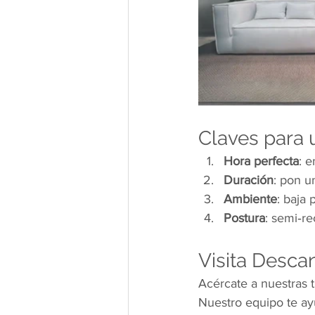
Claves para 
Hora perfecta
: e
Duración
: pon u
Ambiente
: baja
Postura
: semi‑r
Visita Desca
Acércate a nuestras t
Nuestro equipo te ayu