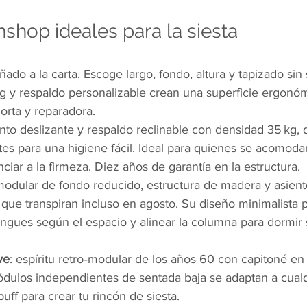
shop ideales para la siesta
eñado a la carta. Escoge largo, fondo, altura y tapizado sin
 y respaldo personalizable crean una superficie ergonóm
corta y reparadora.
ento deslizante y respaldo reclinable con densidad 35 kg,
tes para una higiene fácil. Ideal para quienes se acomod
ciar a la firmeza. Diez años de garantía en la estructura.
modular de fondo reducido, estructura de madera y asien
s que transpiran incluso en agosto. Su diseño minimalista 
ongues según el espacio y alinear la columna para dormir 
ve
: espíritu retro‑modular de los años 60 con capitoné en 
dulos independientes de sentada baja se adaptan a cualq
uff para crear tu rincón de siesta.