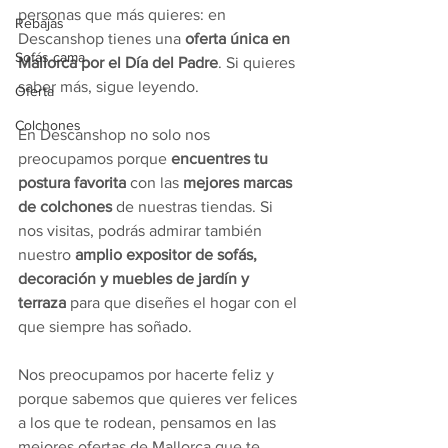
personas que más quieres: en 
Rebajas
Descanshop tienes una 
oferta única en 
Sofás cama
Mallorca por el Día del Padre
. Si quieres 
saber más, sigue leyendo.
Oferta
Colchones
En Descanshop no solo nos 
preocupamos porque 
encuentres tu 
postura favorita
 con las 
mejores marcas 
de colchones
 de nuestras tiendas. Si 
nos visitas, podrás admirar también 
nuestro 
amplio expositor de sofás, 
decoración y muebles de jardín y 
terraza
 para que diseñes el hogar con el 
que siempre has soñado.
Nos preocupamos por hacerte feliz y 
porque sabemos que quieres ver felices 
a los que te rodean, pensamos en las 
mejores ofertas de Mallorca que te 