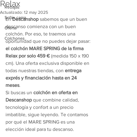
Relax
Rebajas
Actualizado:
12 may 2025
Sofás cama
En 
Descanshop
 sabemos que un buen 
descanso comienza con un buen 
Oferta
colchón. Por eso, te traemos una 
Colchones
oportunidad que no puedes dejar pasar: 
el colchón MARE SPRING de la firma 
Relax por solo 459 €
 (medida 150 x 190 
cm). Una oferta exclusiva disponible en 
todas nuestras tiendas, con 
entrega 
exprés y financiación hasta en 24 
meses
.
Si buscas un 
colchón en oferta en 
Descanshop
 que combine calidad, 
tecnología y confort a un precio 
imbatible, sigue leyendo. Te contamos 
por qué el MARE SPRING es una 
elección ideal para tu descanso.