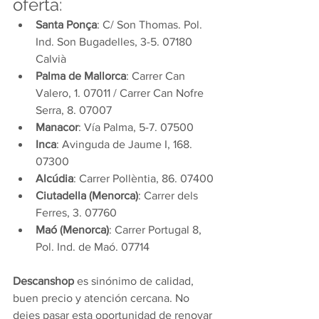
oferta:
Santa Ponça
: C/ Son Thomas. Pol. 
Ind. Son Bugadelles, 3-5. 07180 
Calvià
Palma de Mallorca
: Carrer Can 
Valero, 1. 07011 / Carrer Can Nofre 
Serra, 8. 07007
Manacor
: Vía Palma, 5-7. 07500
Inca
: Avinguda de Jaume I, 168. 
07300
Alcúdia
: Carrer Pollèntia, 86. 07400
Ciutadella (Menorca)
: Carrer dels 
Ferres, 3. 07760
Maó (Menorca)
: Carrer Portugal 8, 
Pol. Ind. de Maó. 07714
Descanshop
 es sinónimo de calidad, 
buen precio y atención cercana. No 
dejes pasar esta oportunidad de renovar 